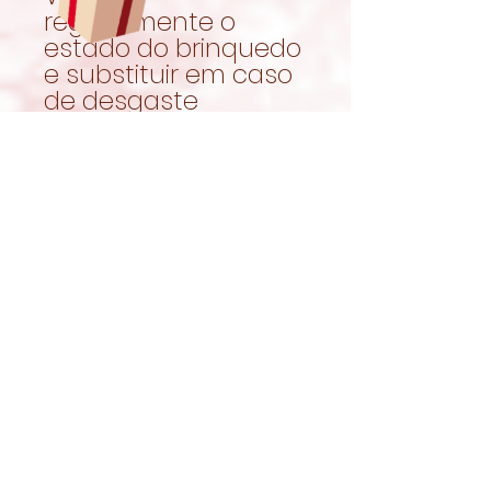
regularmente o
estado do brinquedo
e substituir em caso
de desgaste
excessivo.
Remover pequenas
peças soltas caso o
brinquedo apresente
sinais de
deterioração.
Garantir sempre
acesso a feno fresco
e água limpa.
Diversão e
enriquecimento
natural