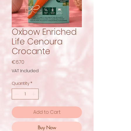
Oxbow Enriched
Life Cenoura
Crocante
Price
€6.70
VAT Included
Quantity
*
Add to Cart
Buy Now