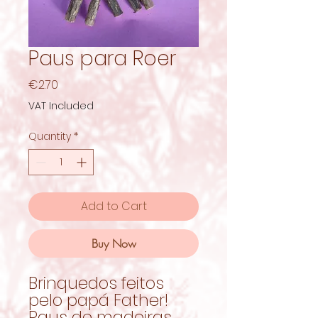
Paus para Roer
Price
€2.70
VAT Included
Quantity
*
Add to Cart
Buy Now
Brinquedos feitos
pelo papá Father!
Paus de madeiras