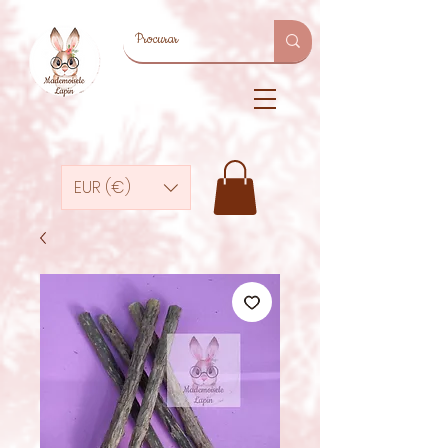
EUR (€)