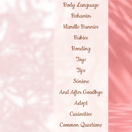
Body Language
Behavior
Handle Bunnies
Babies
Bonding
Toys
Tips
Séniors
And After Goodbye
Adopt
Curiosities
Common Questions