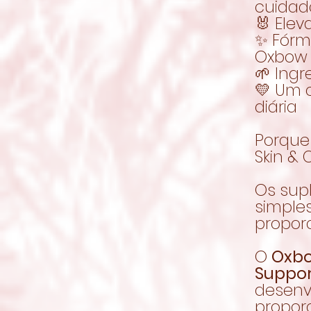
cuidad
🐰 Elev
✨ Fórm
Oxbow
🌱 Ing
💛 Um 
diária
Porque
Skin & 
Os sup
simple
proporc
O
Oxbo
Suppor
desenv
propor