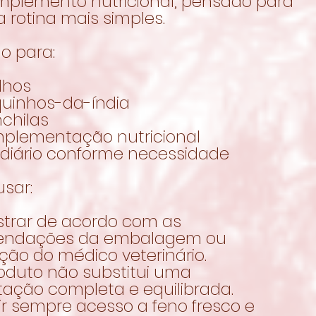
plemento nutricional, pensado para
a rotina mais simples.
o para:
lhos
quinhos-da-índia
chilas
plementação nutricional
 diário conforme necessidade
sar:
strar de acordo com as
endações da embalagem ou
ção do médico veterinário.
roduto não substitui uma
tação completa e equilibrada.
ir sempre acesso a feno fresco e