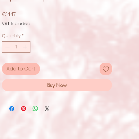
Price
€14.47
VAT Included
Quantity
*
Add to Cart
Buy Now