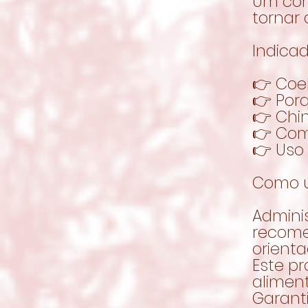
Um com
tornar 
Indicad
👉 Coe
👉 Por
👉 Chin
👉 Com
👉 Uso
Como u
Admini
recom
orienta
Este p
alimen
Garant