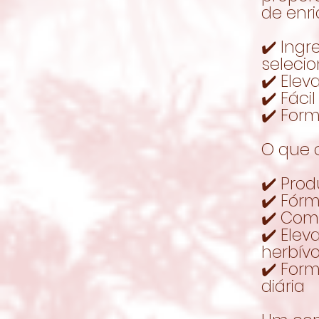
de enri
✔️ Ing
seleci
✔️ Elev
✔️ Fáci
✔️ Form
O que o
✔️ Pro
✔️ Fórm
✔️ Com
✔️ Ele
herbív
✔️ For
diária