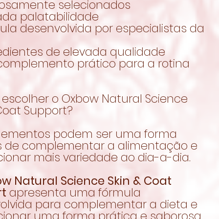
osamente selecionados
ada palatabilidade
ula desenvolvida por especialistas da
redientes de elevada qualidade
complemento prático para a rotina
 escolher o Oxbow Natural Science
Coat Support?
lementos podem ser uma forma
s de complementar a alimentação e
ionar mais variedade ao dia-a-dia.
w Natural Science Skin & Coat
t
apresenta uma fórmula
olvida para complementar a dieta e
cionar uma forma prática e saborosa