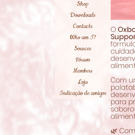
Shop
Downloads
Contacts
O
Oxbo
Suppor
Who am I?
formul
Sources
cuidad
desenv
Fórum
alimen
Members
Com um
Loja
palatab
Indicação de amigos
desenv
para p
saboro
aliment
🌿 Com