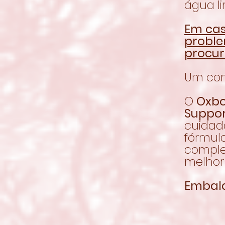
água l
Em cas
proble
procur
Um com
O
Oxbo
Suppor
cuidad
fórmul
comple
melhor
Embala