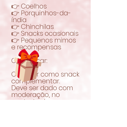
👉 Coelhos
👉 Porquinhos-da-
índia
👉 Chinchilas
👉 Snacks ocasionais
👉 Pequenos mimos
e recompensas
Como usar:
Oferecer como snack
complementar.
Deve ser dado com
moderação, no
contexto de uma
alimentação
equilibrada.
Garantir sempre