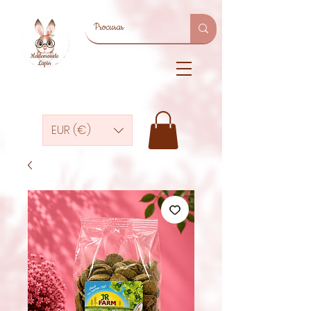
EUR (€)