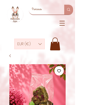
EUR (€)