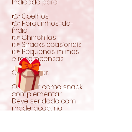
Indicado para:
👉 Coelhos
👉 Porquinhos-da-
índia
👉 Chinchilas
👉 Snacks ocasionais
👉 Pequenos mimos
e recompensas
Como usar:
Oferecer como snack
complementar.
Deve ser dado com
moderação, no
contexto de uma
alimentação
equilibrada.