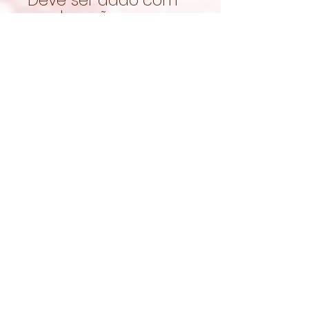
moderação, no
contexto de uma
alimentação
equilibrada.
Garantir sempre
acesso a feno fresco
e água limpa.
Naturalmente
crocantes
Os
JR Farm
Grainless Health
Dental Cookies de
Beterraba
juntam
ingredientes
cuidadosamente
selecionados e uma