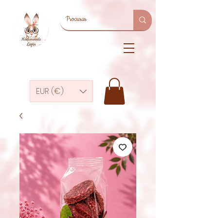
EUR (€)