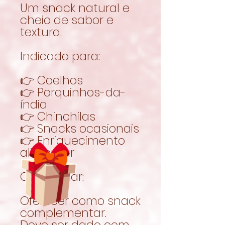
Um snack natural e
cheio de sabor e
textura.
Indicado para:
👉 Coelhos
👉 Porquinhos-da-
índia
👉 Chinchilas
👉 Snacks ocasionais
👉 Enriquecimento
alimentar
Como usar:
Oferecer como snack
complementar.
Deve ser dado com