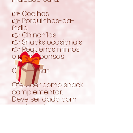
👉 Coelhos
👉 Porquinhos-da-
índia
👉 Chinchilas
👉 Snacks ocasionais
👉 Pequenos mimos
e recompensas
Como usar:
Oferecer como snack
complementar.
Deve ser dado com
moderação, no
contexto de uma
alimentação
equilibrada.