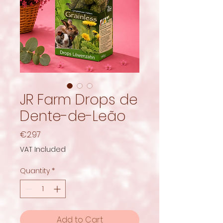
JR Farm Drops de
Dente-de-Leão
Price
€2.97
VAT Included
Quantity
*
Add to Cart