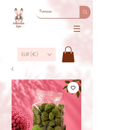
EUR (€)