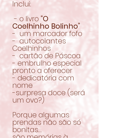
Inclui:
- o livro
“O
Coelhinho Bolinho”
- um marcador fofo
- autocolantes
Coelhinhos
- cartão de Páscoa
- embrulho especial
pronto a oferecer
- dedicatória com
nome
-surpresa doce (será
um ovo?)
Porque algumas
prendas não são só
bonitas…
são memórias à