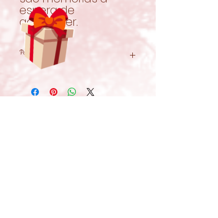
espera de
acontecer.
Portes de envio
Este kit tem portes de envio
grátis!
para o obter na compra do kit
quando chegares ao checkout
Related Products
insere o código "pascfree".
New!