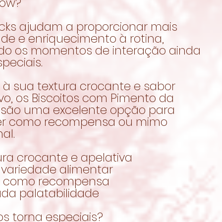
bow?
cks ajudam a proporcionar mais
de e enriquecimento à rotina,
do os momentos de interação ainda
peciais.
 à sua textura crocante e sabor
vo, os Biscoitos com Pimento da
são uma excelente opção para
er como recompensa ou mimo
al.
ura crocante e apelativa
 variedade alimentar
al como recompensa
ada palatabilidade
s torna especiais?