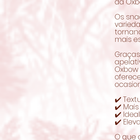
da Ox
Os sna
varieda
tornan
mais es
Graças
apelati
Oxbow 
oferec
ocasion
✔️ Text
✔️ Mais
✔️ Ide
✔️ Elev
O que o