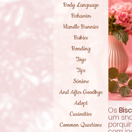
Body Language
Behavior
Handle Bunnies
Babies
Bonding
Toys
Tips
Séniors
And After Goodbye
Adopt
Os
Bis
Curiosities
um sna
porquin
Common Questions
com in