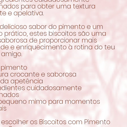
onados para obter uma textura
e e apelativa.
delicioso sabor do pimento e um
 prático, estes biscoitos são uma
saborosa de proporcionar mais
ade e enriquecimento à rotina do teu
 amigo.
m pimento
tura crocante e saborosa
ada apetência
redientes cuidadosamente
onados
 pequeno mimo para momentos
is
 escolher os Biscoitos com Pimento