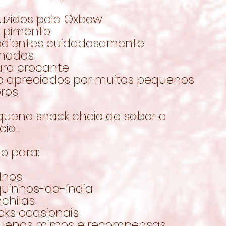
duzidos pela Oxbow
 pimento
redientes cuidadosamente
onados
ura crocante
to apreciados por muitos pequenos
oros
ueno snack cheio de sabor e
cia.
o para:
lhos
quinhos-da-índia
chilas
cks ocasionais
uenos mimos e recompensas