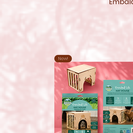
Embal
New!