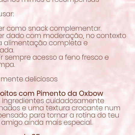
sar:
er como snack complementar.
er dado com moderação, no contexto
 alimentação completa e
rada.
ir sempre acesso a feno fresco e
impa.
lmente deliciosos
coitos com Pimento da Oxbow
 ingredientes cuidadosamente
onados e uma textura crocante num
pensado para tornar a rotina do teu
 amigo ainda mais especial.