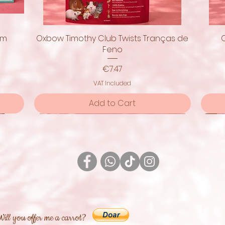
om
Oxbow Timothy Club Twists Tranças de
Quick View
Feno
Price
€7.47
VAT Included
Add to Cart
Pro
Will you offer me a carrot?