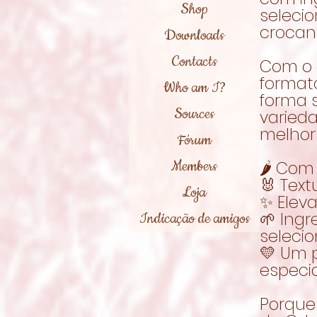
Shop
seleci
crocant
Downloads
Contacts
Com o 
formato
Who am I?
forma 
Sources
varied
melhor
Fórum
Members
🌶️ Co
🐰 Tex
Loja
✨ Elev
🌱 Ing
Indicação de amigos
seleci
💛 Um
especia
Porque