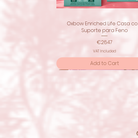
Oxbow Enriched Life Casa c
Quick View
Suporte para Feno
Price
€26.47
VAT Included
Add to Cart
New!