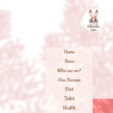
Home
Store
Who are we?
Our Burrow
Diet
Toilet
Health