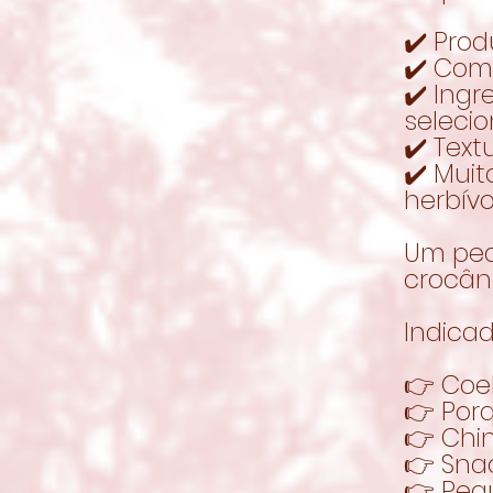
✔️ Pro
✔️ Com
✔️ Ing
seleci
✔️ Text
✔️ Mui
herbív
Um peq
crocân
Indicad
👉 Coe
👉 Por
👉 Chin
👉 Sna
👉 Peq