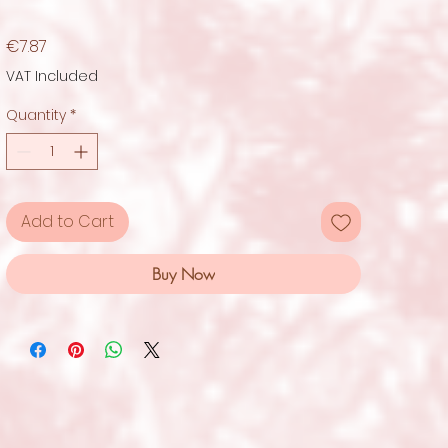
Price
€7.87
VAT Included
Quantity
*
Add to Cart
Buy Now