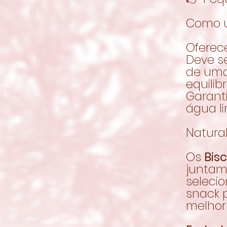
Como u
Oferec
Deve s
de uma
equilib
Garant
água l
Natura
Os
Bis
juntam
seleci
snack 
melhor